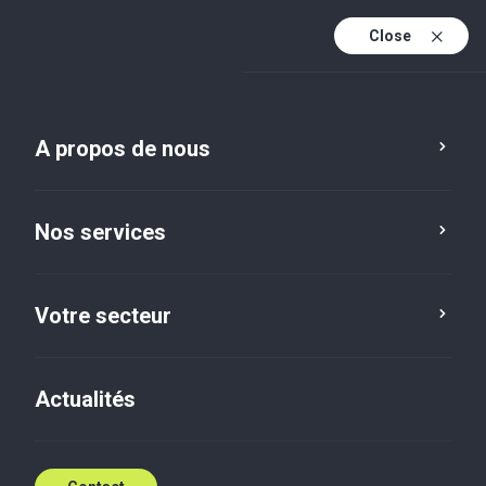
Close
Fr
Fr (active)
En
A propos de nous
Nos services
Votre secteur
Assurance
Expertise Comptable
Actualités