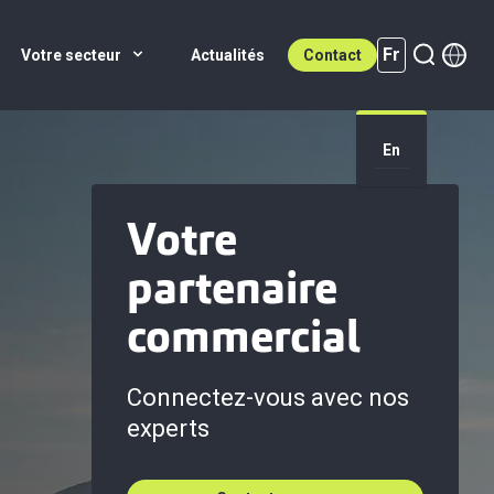
Fr
Votre secteur
Actualités
Contact
Fr (active)
En
Votre
partenaire
commercial
Connectez-vous avec nos
experts