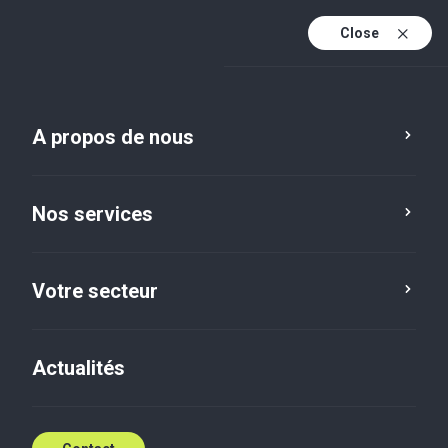
Close
Fr
Fr (active)
En
A propos de nous
Nos services
Votre secteur
Votre secteur
Télécommunications et
Actualités
technologies